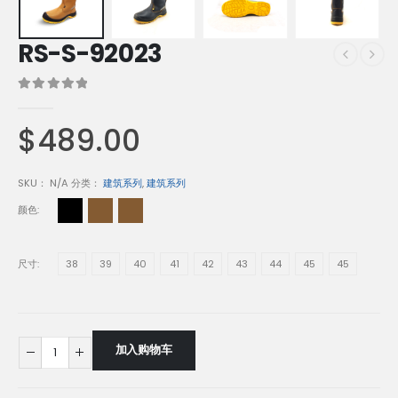
RS-S-92023
0
out of 5
$
489.00
SKU：
N/A
分类：
建筑系列
,
建筑系列
颜色
尺寸
38
39
40
41
42
43
44
45
45
加入购物车