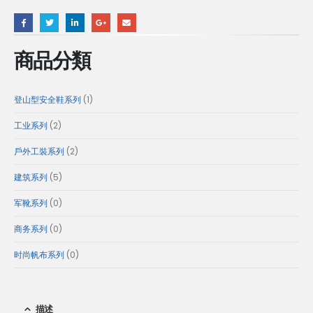
商品分類
1
登山型安全鞋系列
1
个
2
工业系列
2
产
个
2
戶外工裝系列
2
品
产
个
5
建筑系列
5
品
产
个
0
军靴系列
0
品
产
个
0
商务系列
0
品
产
个
0
时尚帆布系列
0
品
产
个
品
产
描述
品