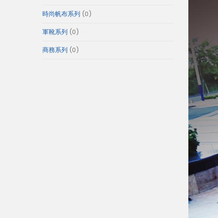
產
個
0
時尚帆布系列
0
品
產
個
0
軍靴系列
0
品
產
個
0
商務系列
0
品
產
個
品
產
品