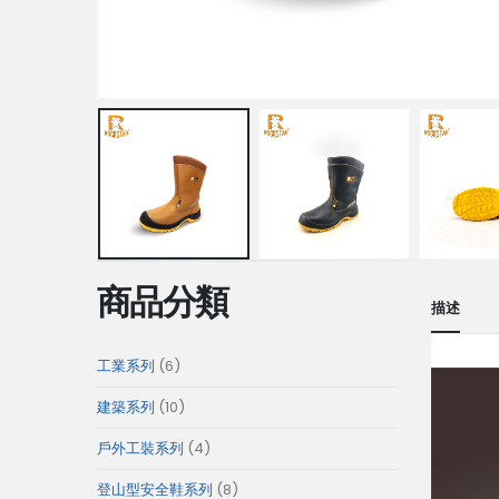
商品分類
描述
6
工業系列
6
個
10
建築系列
10
產
個
4
戶外工裝系列
4
品
產
個
8
登山型安全鞋系列
8
品