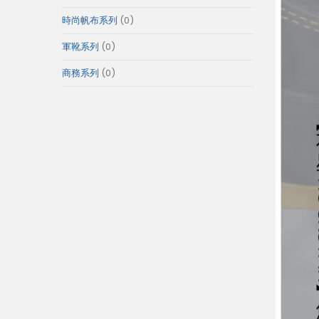
產
個
0
時尚帆布系列
0
品
產
個
0
軍靴系列
0
品
產
個
0
商務系列
0
品
產
個
品
產
品