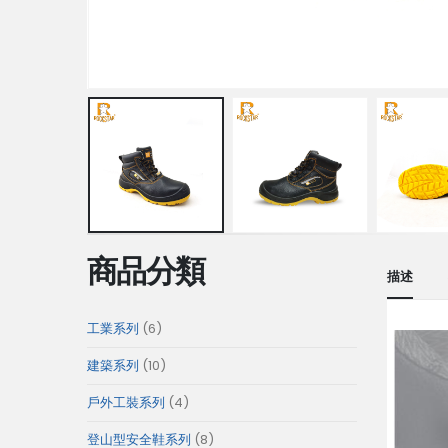
商品分類
描述
6
工業系列
6
個
10
建築系列
10
產
個
4
戶外工裝系列
4
品
產
個
8
登山型安全鞋系列
8
品