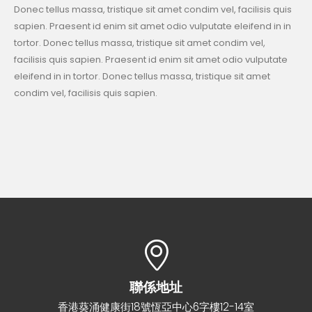
Donec tellus massa, tristique sit amet condim vel, facilisis quis
sapien. Praesent id enim sit amet odio vulputate eleifend in in
tortor. Donec tellus massa, tristique sit amet condim vel,
facilisis quis sapien. Praesent id enim sit amet odio vulputate
eleifend in in tortor. Donec tellus massa, tristique sit amet
condim vel, facilisis quis sapien.
聯係地址
香港葵涌健康街18號恆亞中心6字樓12-14室