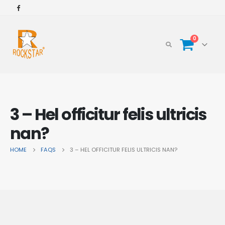
0
3 – Hel officitur felis ultricis
nan?
HOME
FAQS
3 – HEL OFFICITUR FELIS ULTRICIS NAN?